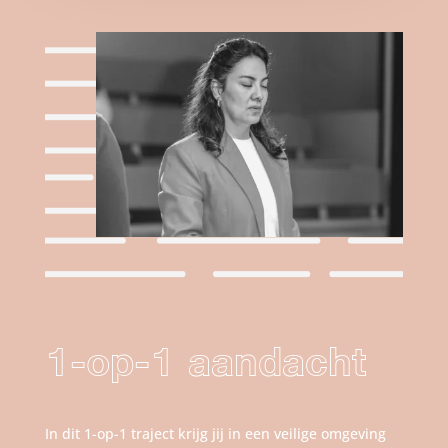
1-op-1 aandacht
In dit 1-op-1 traject krijg jij in een veilige omgeving